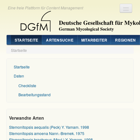
Eine freie Plattform für Content Management
Registrieren
Login
STARTSEITE
ARTENSUCHE
MITARBEITER
REGIONEN
Startseite
Startseite
Daten
Checkliste
Bearbeitungsstand
Verwandte Arten
Stemonitopsis aequalis (Peck) Y. Yamam. 1998
Stemonitopsis amoena Nann.-Bremek. 1975
Stemonitopsis brachypus (Meyl.) Y. Yamam. 1998