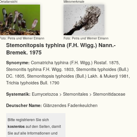
Detailansicht
Mikromerkmale
Foto: Petra und Werner Eimann
Foto: Petra und Werner Eimann
Stemonitopsis typhina (F.H. Wigg.) Nann.-
Bremek. 1975
Synonyme:
Comatricha typhina (F.H. Wigg.) Rostaf. 1875,
Stemonitis typhina F.H. Wigg. 1803, Stemonitis typhoides (Bull.)
DC. 1805, Stemonitopsis typhoides (Bull.) Lakh. & Mukerji 1981,
Trichia typhoides Bull. 1790
Systematik:
Eumycetozoa > Stemonitales > Stemonitidaceae
Deutscher Name:
Glänzendes Fadenkeulchen
Bitte registrieren Sie sich
kostenlos
auf den Seiten, damit
Sie auf alle Informationen und