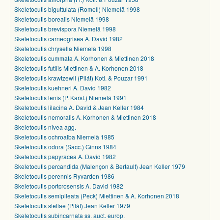
Skeletocutis biguttulata (Romell) Niemelä 1998
Skeletocutis borealis Niemelä 1998
Skeletocutis brevispora Niemelä 1998
Skeletocutis carneogrisea A. David 1982
Skeletocutis chrysella Niemelä 1998
Skeletocutis cummata A. Korhonen & Miettinen 2018
Skeletocutis futilis Miettinen & A. Korhonen 2018
Skeletocutis krawtzewii (Pilát) Kotl. & Pouzar 1991
Skeletocutis kuehneri A. David 1982
Skeletocutis lenis (P. Karst.) Niemelä 1991
Skeletocutis lilacina A. David & Jean Keller 1984
Skeletocutis nemoralis A. Korhonen & Miettinen 2018
Skeletocutis nivea agg.
Skeletocutis ochroalba Niemelä 1985
Skeletocutis odora (Sacc.) Ginns 1984
Skeletocutis papyracea A. David 1982
Skeletocutis percandida (Malençon & Bertault) Jean Keller 1979
Skeletocutis perennis Ryvarden 1986
Skeletocutis portcrosensis A. David 1982
Skeletocutis semipileata (Peck) Miettinen & A. Korhonen 2018
Skeletocutis stellae (Pilát) Jean Keller 1979
Skeletocutis subincarnata ss. auct. europ.