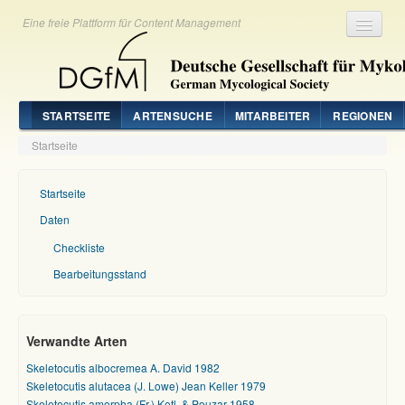
Eine freie Plattform für Content Management
Registrieren
Login
STARTSEITE
ARTENSUCHE
MITARBEITER
REGIONEN
Startseite
Startseite
Daten
Checkliste
Bearbeitungsstand
Verwandte Arten
Skeletocutis albocremea A. David 1982
Skeletocutis alutacea (J. Lowe) Jean Keller 1979
Skeletocutis amorpha (Fr.) Kotl. & Pouzar 1958