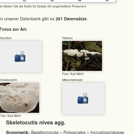
tte klicken Sie die Karte für Details (für angemeldete Personen)
In unserer Datenbank gibt es
261 Datensätze
.
Fotos zur Art:
Standort
Habitus
Foto: Karl Wehr
Detailansicht
Mikromerkmale
Foto: Karl Wehr
Skeletocutis nivea agg.
Systematik:
Basidiomycota > Polyporales > Incrustoporiaceae