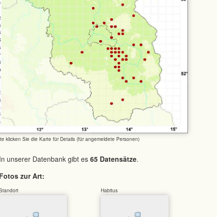
tte klicken Sie die Karte für Details (für angemeldete Personen)
In unserer Datenbank gibt es
65 Datensätze
.
Fotos zur Art:
Standort
Habitus