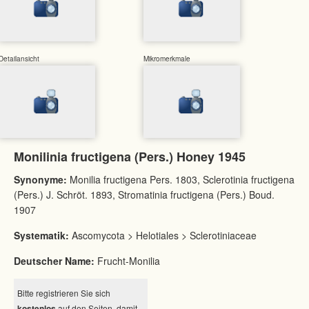
Detailansicht
Mikromerkmale
Monilinia fructigena (Pers.) Honey 1945
Synonyme:
Monilia fructigena Pers. 1803, Sclerotinia fructigena
(Pers.) J. Schröt. 1893, Stromatinia fructigena (Pers.) Boud.
1907
Systematik:
Ascomycota > Helotiales > Sclerotiniaceae
Deutscher Name:
Frucht-Monilia
Bitte registrieren Sie sich
kostenlos
auf den Seiten, damit