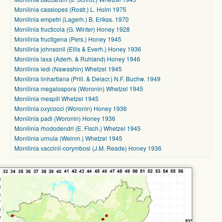
Monilinia cassiopes (Rostr.) L. Holm 1975
Monilinia empetri (Lagerh.) B. Erikss. 1970
Monilinia fructicola (G. Winter) Honey 1928
Monilinia fructigena (Pers.) Honey 1945
Monilinia johnsonii (Ellis & Everh.) Honey 1936
Monilinia laxa (Aderh. & Ruhland) Honey 1946
Monilinia ledi (Nawashin) Whetzel 1945
Monilinia linhartiana (Prill. & Delacr.) N.F. Buchw. 1949
Monilinia megalospora (Woronin) Whetzel 1945
Monilinia mespili Whetzel 1945
Monilinia oxycocci (Woronin) Honey 1936
Monilinia padi (Woronin) Honey 1936
Monilinia rhododendri (E. Fisch.) Whetzel 1945
Monilinia urnula (Weinm.) Whetzel 1945
Monilinia vaccinii-corymbosi (J.M. Reade) Honey 1936