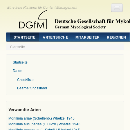
Eine freie Plattform für Content Management
Registrieren
Login
STARTSEITE
ARTENSUCHE
MITARBEITER
REGIONEN
Startseite
Startseite
Daten
Checkliste
Bearbeitungsstand
Verwandte Arten
Monilinia ariae (Schellenb.) Whetzel 1945
Monilinia aucupariae (F. Ludw.) Whetzel 1945
Monilinia baccarum (J. Schröt.) Whetzel 1945