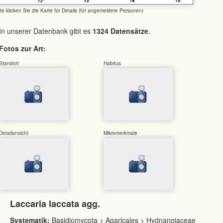
tte klicken Sie die Karte für Details (für angemeldete Personen)
In unserer Datenbank gibt es
1324 Datensätze
.
Fotos zur Art:
Standort
Habitus
Detailansicht
Mikromerkmale
Laccaria laccata agg.
Systematik:
Basidiomycota > Agaricales > Hydnangiaceae