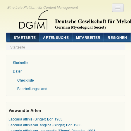
Eine freie Plattform für Content Management
Registrieren
Login
STARTSEITE
ARTENSUCHE
MITARBEITER
REGIONEN
Startseite
Startseite
Daten
Checkliste
Bearbeitungsstand
Verwandte Arten
Laccaria affinis (Singer) Bon 1983
Laccaria affinis var. anglica (Singer) Bon 1983
Laccaria affinis var. intermedia (Singer) Pázmány 1994