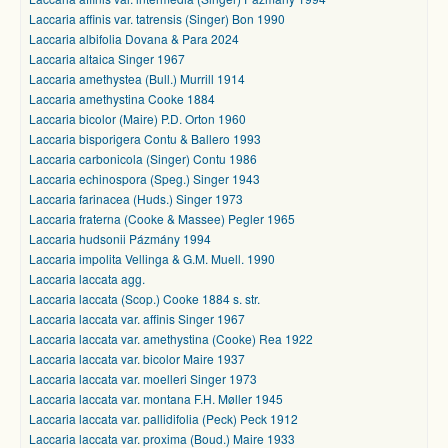
Laccaria affinis var. tatrensis (Singer) Bon 1990
Laccaria albifolia Dovana & Para 2024
Laccaria altaica Singer 1967
Laccaria amethystea (Bull.) Murrill 1914
Laccaria amethystina Cooke 1884
Laccaria bicolor (Maire) P.D. Orton 1960
Laccaria bisporigera Contu & Ballero 1993
Laccaria carbonicola (Singer) Contu 1986
Laccaria echinospora (Speg.) Singer 1943
Laccaria farinacea (Huds.) Singer 1973
Laccaria fraterna (Cooke & Massee) Pegler 1965
Laccaria hudsonii Pázmány 1994
Laccaria impolita Vellinga & G.M. Muell. 1990
Laccaria laccata agg.
Laccaria laccata (Scop.) Cooke 1884 s. str.
Laccaria laccata var. affinis Singer 1967
Laccaria laccata var. amethystina (Cooke) Rea 1922
Laccaria laccata var. bicolor Maire 1937
Laccaria laccata var. moelleri Singer 1973
Laccaria laccata var. montana F.H. Møller 1945
Laccaria laccata var. pallidifolia (Peck) Peck 1912
Laccaria laccata var. proxima (Boud.) Maire 1933