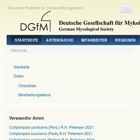
Eine freie Plattform für Content Management
Registrieren
Login
STARTSEITE
ARTENSUCHE
MITARBEITER
REGIONEN
Startseite
Startseite
Daten
Checkliste
Bearbeitungsstand
Verwandte Arten
Collybiopsis confluens (Pers.) R.H. Petersen 2021
Collybiopsis luxurians (Peck) R.H. Petersen 2021
Collybiopsis peronata (Bolton) R.H. Petersen 2021