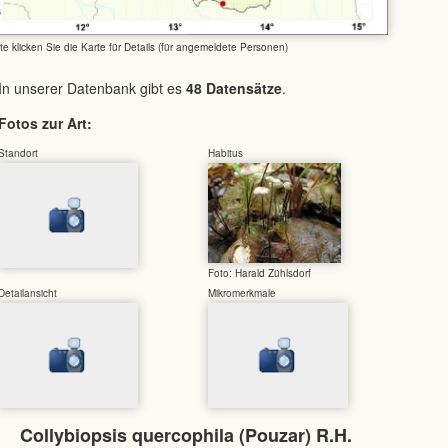
tte klicken Sie die Karte für Details (für angemeldete Personen)
In unserer Datenbank gibt es
48 Datensätze
.
Fotos zur Art:
Standort
Habitus
Foto: Harald Zühlsdorf
Detailansicht
Mikromerkmale
Collybiopsis quercophila (Pouzar) R.H.