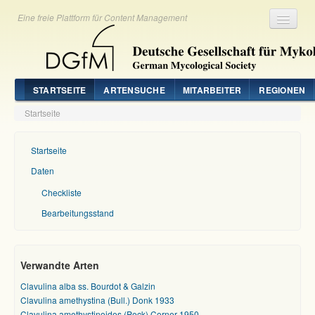
Eine freie Plattform für Content Management
Registrieren
Login
STARTSEITE
ARTENSUCHE
MITARBEITER
REGIONEN
Startseite
Startseite
Daten
Checkliste
Bearbeitungsstand
Verwandte Arten
Clavulina alba ss. Bourdot & Galzin
Clavulina amethystina (Bull.) Donk 1933
Clavulina amethystinoides (Peck) Corner 1950