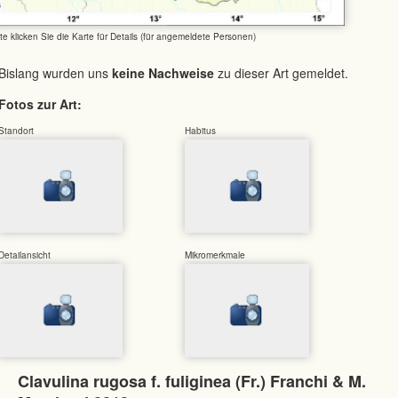
tte klicken Sie die Karte für Details (für angemeldete Personen)
Bislang wurden uns
keine Nachweise
zu dieser Art gemeldet.
Fotos zur Art:
Standort
Habitus
Detailansicht
Mikromerkmale
Clavulina rugosa f. fuliginea (Fr.) Franchi & M.