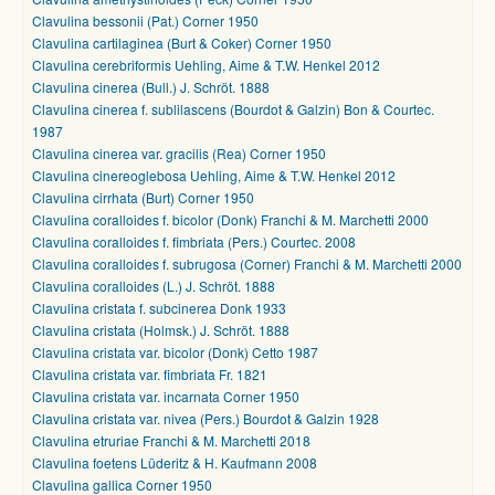
Clavulina bessonii (Pat.) Corner 1950
Clavulina cartilaginea (Burt & Coker) Corner 1950
Clavulina cerebriformis Uehling, Aime & T.W. Henkel 2012
Clavulina cinerea (Bull.) J. Schröt. 1888
Clavulina cinerea f. sublilascens (Bourdot & Galzin) Bon & Courtec.
1987
Clavulina cinerea var. gracilis (Rea) Corner 1950
Clavulina cinereoglebosa Uehling, Aime & T.W. Henkel 2012
Clavulina cirrhata (Burt) Corner 1950
Clavulina coralloides f. bicolor (Donk) Franchi & M. Marchetti 2000
Clavulina coralloides f. fimbriata (Pers.) Courtec. 2008
Clavulina coralloides f. subrugosa (Corner) Franchi & M. Marchetti 2000
Clavulina coralloides (L.) J. Schröt. 1888
Clavulina cristata f. subcinerea Donk 1933
Clavulina cristata (Holmsk.) J. Schröt. 1888
Clavulina cristata var. bicolor (Donk) Cetto 1987
Clavulina cristata var. fimbriata Fr. 1821
Clavulina cristata var. incarnata Corner 1950
Clavulina cristata var. nivea (Pers.) Bourdot & Galzin 1928
Clavulina etruriae Franchi & M. Marchetti 2018
Clavulina foetens Lüderitz & H. Kaufmann 2008
Clavulina gallica Corner 1950