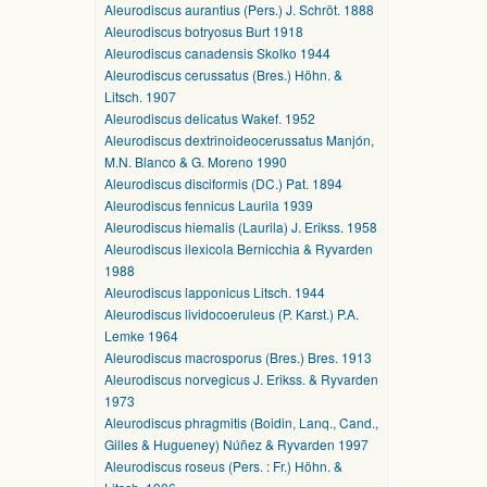
Aleurodiscus aurantius (Pers.) J. Schröt. 1888
Aleurodiscus botryosus Burt 1918
Aleurodiscus canadensis Skolko 1944
Aleurodiscus cerussatus (Bres.) Höhn. &
Litsch. 1907
Aleurodiscus delicatus Wakef. 1952
Aleurodiscus dextrinoideocerussatus Manjón,
M.N. Blanco & G. Moreno 1990
Aleurodiscus disciformis (DC.) Pat. 1894
Aleurodiscus fennicus Laurila 1939
Aleurodiscus hiemalis (Laurila) J. Erikss. 1958
Aleurodiscus ilexicola Bernicchia & Ryvarden
1988
Aleurodiscus lapponicus Litsch. 1944
Aleurodiscus lividocoeruleus (P. Karst.) P.A.
Lemke 1964
Aleurodiscus macrosporus (Bres.) Bres. 1913
Aleurodiscus norvegicus J. Erikss. & Ryvarden
1973
Aleurodiscus phragmitis (Boidin, Lanq., Cand.,
Gilles & Hugueney) Núñez & Ryvarden 1997
Aleurodiscus roseus (Pers. : Fr.) Höhn. &