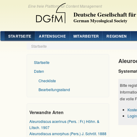
Eine freie Plattform für Content Management
STARTSEITE
ARTENSUCHE
MITARBEITER
REGIONEN
Startseite
Aleuro
Startseite
Systemat
Daten
Checkliste
Bitte regi
Bearbeitungsstand
Informatio
die volle 
Koste
Verwandte Arten
Login
Aleurodiscus acerinus (Pers. : Fr.) Höhn. &
Litsch. 1907
Aleurodiscus amorphus (Pers.) J. Schröt. 1888