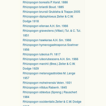
Rhizopogon borealis P. Karst. 1886
Rhizopogon briardii Boud. 1885
Rhizopogon brunsii Grubisha & Trappe 2005
Rhizopogon diplophloeus Zeller & C.W.
Dodge 1918
Rhizopogon ellenae A.H. Sm. 1966
Rhizopogon graveolens (Vittad.) Tul. & C. Tul.
1851
Rhizopogon hawkerae A.H. Sm. 1966
Rhizopogon hymenogastrosporus Soehner
1956
Rhizopogon luteolus Fr. 1817
Rhizopogon luteorubescens A.H. Sm. 1966
Rhizopogon marchii (Bres.) Zeller & C.W.
Dodge 1929
Rhizopogon melanogastroides M. Lange
1957
Rhizopogon mohelnensis Velen. 1931
Rhizopogon nitidus Rabenh. 1845
Rhizopogon obtextus (Spreng.) Rauschert
1984
Rhizopogon occidentalis Zeller & C.W. Dodge