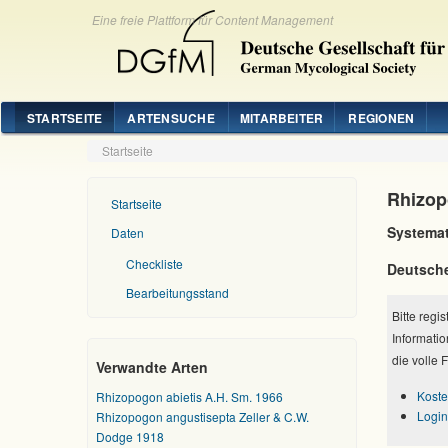
Eine freie Plattform für Content Management
STARTSEITE
ARTENSUCHE
MITARBEITER
REGIONEN
Startseite
Rhizop
Startseite
Systemat
Daten
Checkliste
Deutsch
Bearbeitungsstand
Bitte regi
Informatio
die volle 
Verwandte Arten
Koste
Rhizopogon abietis A.H. Sm. 1966
Login
Rhizopogon angustisepta Zeller & C.W.
Dodge 1918