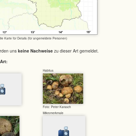
 die Karte für Details (für angemeldete Personen)
urden uns
keine Nachweise
zu dieser Art gemeldet.
Art:
Habitus
Foto: Peter Karasch
Mikromerkmale