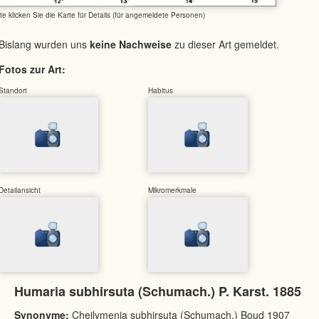
tte klicken Sie die Karte für Details (für angemeldete Personen)
Bislang wurden uns
keine Nachweise
zu dieser Art gemeldet.
Fotos zur Art:
Standort
Habitus
Detailansicht
Mikromerkmale
Humaria subhirsuta (Schumach.) P. Karst. 1885
Synonyme:
Cheilymenia subhirsuta (Schumach.) Boud 1907