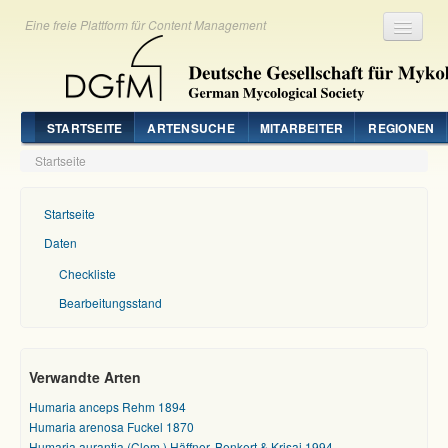
Eine freie Plattform für Content Management
Registrieren
Login
STARTSEITE
ARTENSUCHE
MITARBEITER
REGIONEN
Startseite
Startseite
Daten
Checkliste
Bearbeitungsstand
Verwandte Arten
Humaria anceps Rehm 1894
Humaria arenosa Fuckel 1870
Humaria aurantia (Clem.) Häffner, Benkert & Krisai 1994