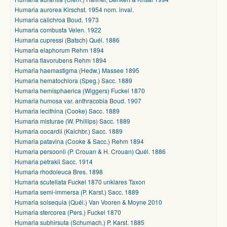
Humaria aurorea Kirschst. 1954 nom. inval.
Humaria calichroa Boud. 1973
Humaria combusta Velen. 1922
Humaria cupressi (Batsch) Quél. 1886
Humaria elaphorum Rehm 1894
Humaria flavorubens Rehm 1894
Humaria haemastigma (Hedw.) Massee 1895
Humaria hematochlora (Speg.) Sacc. 1889
Humaria hemisphaerica (Wiggers) Fuckel 1870
Humaria humosa var. anthracobia Boud. 1907
Humaria lecithina (Cooke) Sacc. 1889
Humaria misturae (W. Phillips) Sacc. 1889
Humaria oocardii (Kalchbr.) Sacc. 1889
Humaria patavina (Cooke & Sacc.) Rehm 1894
Humaria persoonii (P. Crouan & H. Crouan) Quél. 1886
Humaria petrakii Sacc. 1914
Humaria rhodoleuca Bres. 1898
Humaria scutellata Fuckel 1870 unklares Taxon
Humaria semi-immersa (P. Karst.) Sacc. 1889
Humaria solsequia (Quél.) Van Vooren & Moyne 2010
Humaria stercorea (Pers.) Fuckel 1870
Humaria subhirsuta (Schumach.) P. Karst. 1885